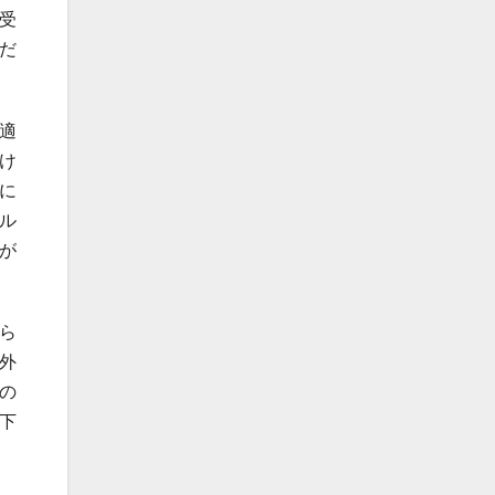
受
だ
適
け
に
ル
が
ら
外
の
下