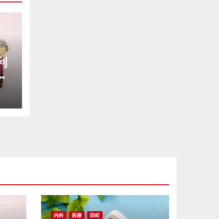
利
り
暮
内科
医療
田町