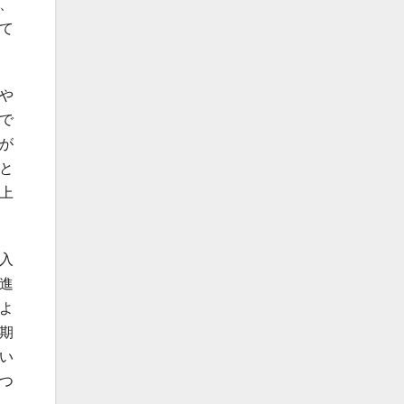
、
て
や
で
が
と
上
入
進
よ
期
い
つ