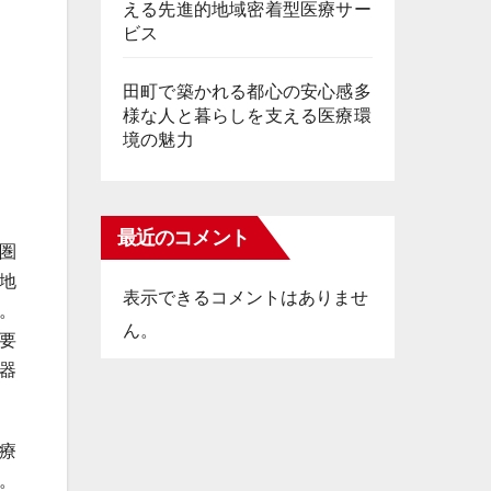
える先進的地域密着型医療サー
ビス
田町で築かれる都心の安心感多
様な人と暮らしを支える医療環
境の魅力
最近のコメント
圏
地
表示できるコメントはありませ
。
ん。
要
器
療
。