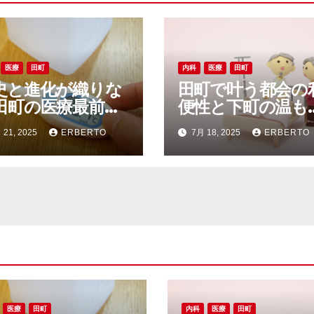
医療
田町
内科
医療
田町
史と進化が織りな
田町で叶う都会の
田町の医療最前線
便性と下町の温も
快適なくらし
安心医療と多様な
 21, 2025
ERBERTO
7月 18, 2025
ERBERTO
らしの調和
医療
田町
内科
医療
田町