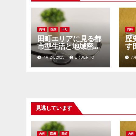
ン
内科
医療
田町
内科
田町エリアに見る都
歴
市型生活と地域密着
す
医療の融合が生む新
と
7月 24, 2025
ERBERTO
7月
しい健康環境
見逃しています
内科
医療
田町
内科