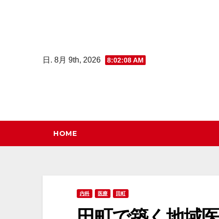
コ
ン
テ
ン
日. 8月 9th, 2026
8:02:09 AM
ツ
へ
ス
キ
ッ
HOME
プ
内科
医療
田町
田町で築く地域医