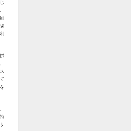
じ
、
維
隔
利
供
、
ス
て
を
。
特
サ