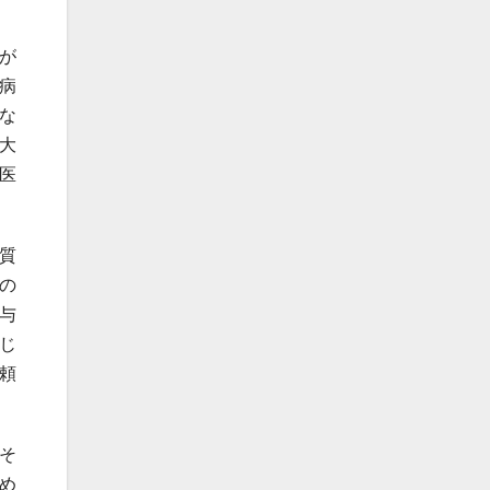
が
病
な
大
医
質
の
与
じ
頼
そ
め