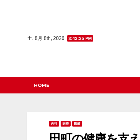
コ
ン
テ
ン
土. 8月 8th, 2026
3:43:36 PM
ツ
へ
ス
キ
ッ
HOME
プ
内科
医療
田町
田町の健康を支