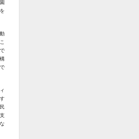
園
を
動
こ
で
構
で
ィ
す
民
支
な