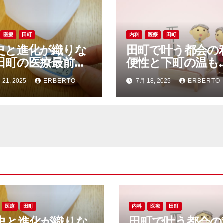
医療
田町
内科
医療
田町
史と進化が織りな
田町で叶う都会の
田町の医療最前線
便性と下町の温も
快適なくらし
安心医療と多様な
 21, 2025
ERBERTO
7月 18, 2025
ERBERTO
らしの調和
医療
田町
内科
医療
田町
史と進化が織りな
田町で叶う都会の