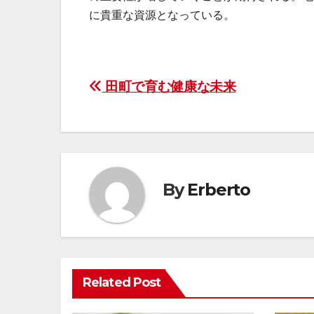
に貴重な資源となっている。
投
田町で育む健康な未来
稿
ナ
ビ
By
Erberto
ゲ
ー
シ
Related Post
ョ