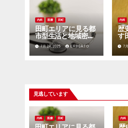
ン
内科
医療
田町
内科
田町エリアに見る都
歴
市型生活と地域密着
す
医療の融合が生む新
と
7月 24, 2025
ERBERTO
7月
しい健康環境
見逃しています
内科
医療
田町
内科
田町エリアに見る都
歴