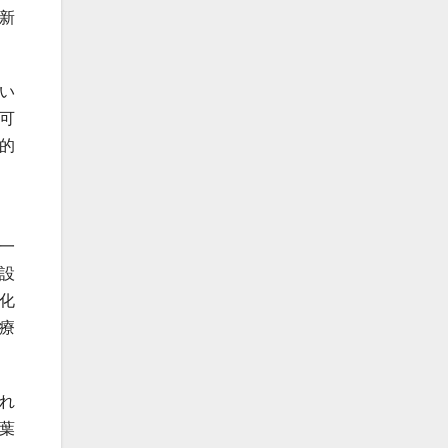
新
い
可
的
一
設
化
療
れ
葉