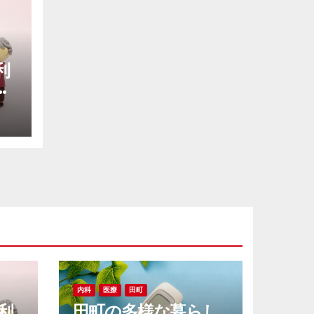
利
り
暮
内科
医療
田町
利
田町の多様な暮らし