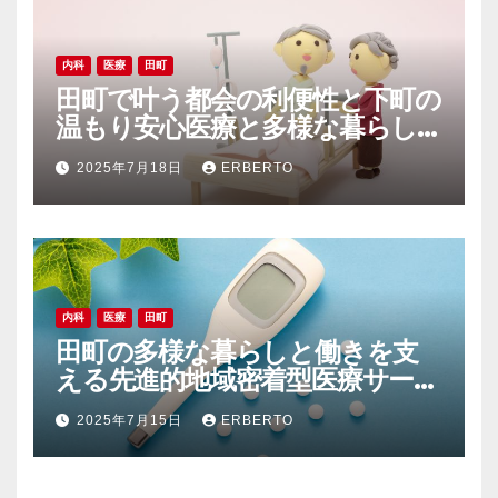
内科
医療
田町
田町で叶う都会の利便性と下町の
温もり安心医療と多様な暮らし
の調和
2025年7月18日
ERBERTO
内科
医療
田町
田町の多様な暮らしと働きを支
える先進的地域密着型医療サービ
ス
2025年7月15日
ERBERTO