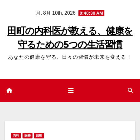
コ
月. 8月 10th, 2026
9:40:31 AM
ン
テ
田町の内科医が教える、健康を
ン
守るための5つの生活習慣
ツ
へ
あなたの健康を守る、日々の習慣が未来を変える！
ス
キ
ッ
プ
内科
医療
田町