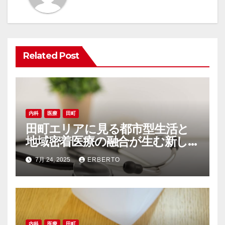
ー
シ
ョ
Related Post
ン
内科
医療
田町
田町エリアに見る都市型生活と
地域密着医療の融合が生む新し
い健康環境
7月 24, 2025
ERBERTO
内科
医療
田町