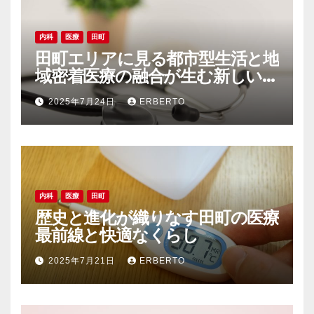
内科
医療
田町
田町エリアに見る都市型生活と地
域密着医療の融合が生む新しい健
康環境
2025年7月24日
ERBERTO
内科
医療
田町
歴史と進化が織りなす田町の医療
最前線と快適なくらし
2025年7月21日
ERBERTO