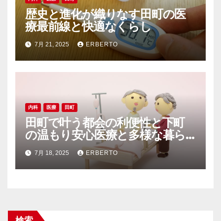
歴史と進化が織りなす田町の医
療最前線と快適なくらし
7月 21, 2025
ERBERTO
内科
医療
田町
田町で叶う都会の利便性と下町
の温もり安心医療と多様な暮ら
しの調和
7月 18, 2025
ERBERTO
検索