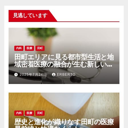
見逃しています
内科
医療
田町
田町エリアに見る都市型生活と地
域密着医療の融合が生む新しい健
康環境
2025年7月24日
ERBERTO
内科
医療
田町
歴史と進化が織りなす田町の医療