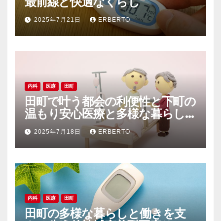
最前線と快適なくらし
2025年7月21日
ERBERTO
内科
医療
田町
田町で叶う都会の利便性と下町の
温もり安心医療と多様な暮らし
の調和
2025年7月18日
ERBERTO
内科
医療
田町
田町の多様な暮らしと働きを支