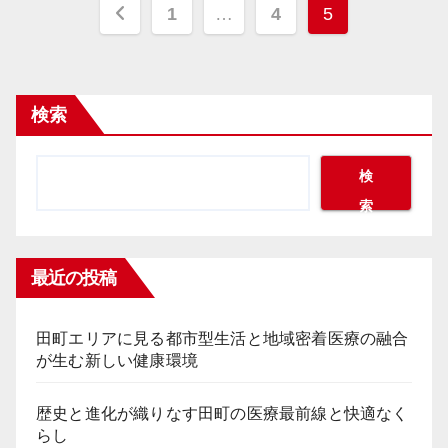
投
1
…
4
5
稿
の
検索
ペ
ー
検
索
ジ
送
最近の投稿
り
田町エリアに見る都市型生活と地域密着医療の融合
が生む新しい健康環境
歴史と進化が織りなす田町の医療最前線と快適なく
らし