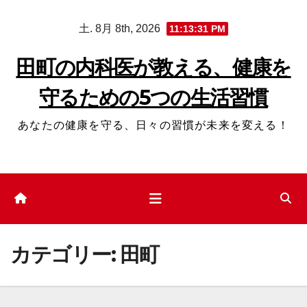
コ
土. 8月 8th, 2026
11:13:31 PM
ン
テ
田町の内科医が教える、健康を
ン
守るための5つの生活習慣
ツ
へ
あなたの健康を守る、日々の習慣が未来を変える！
ス
キ
ッ
プ
カテゴリー:
田町